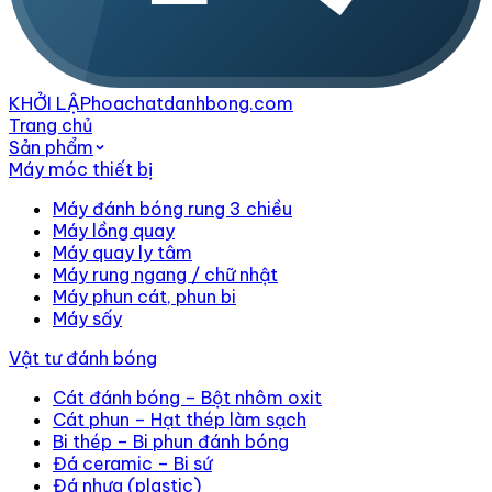
KHỞI LẬP
hoachatdanhbong.com
Trang chủ
Sản phẩm
Máy móc thiết bị
Máy đánh bóng rung 3 chiều
Máy lồng quay
Máy quay ly tâm
Máy rung ngang / chữ nhật
Máy phun cát, phun bi
Máy sấy
Vật tư đánh bóng
Cát đánh bóng – Bột nhôm oxit
Cát phun – Hạt thép làm sạch
Bi thép – Bi phun đánh bóng
Đá ceramic – Bi sứ
Đá nhựa (plastic)