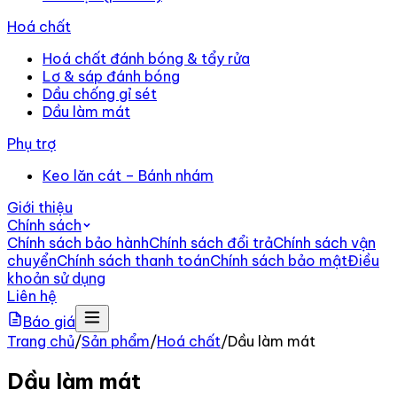
Hoá chất
Hoá chất đánh bóng & tẩy rửa
Lơ & sáp đánh bóng
Dầu chống gỉ sét
Dầu làm mát
Phụ trợ
Keo lăn cát – Bánh nhám
Giới thiệu
Chính sách
Chính sách bảo hành
Chính sách đổi trả
Chính sách vận
chuyển
Chính sách thanh toán
Chính sách bảo mật
Điều
khoản sử dụng
Liên hệ
Báo giá
Trang chủ
/
Sản phẩm
/
Hoá chất
/
Dầu làm mát
Dầu làm mát