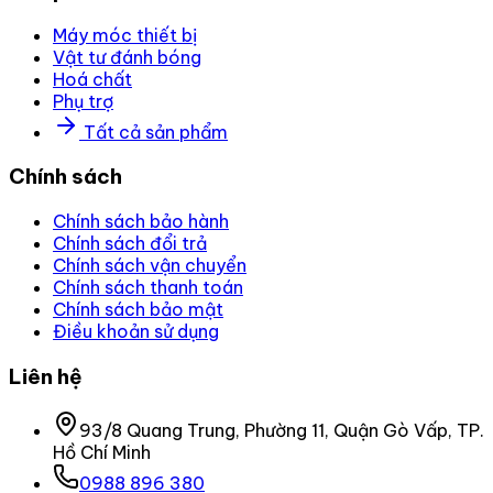
Máy móc thiết bị
Vật tư đánh bóng
Hoá chất
Phụ trợ
Tất cả sản phẩm
Chính sách
Chính sách bảo hành
Chính sách đổi trả
Chính sách vận chuyển
Chính sách thanh toán
Chính sách bảo mật
Điều khoản sử dụng
Liên hệ
93/8 Quang Trung, Phường 11, Quận Gò Vấp, TP.
Hồ Chí Minh
0988 896 380