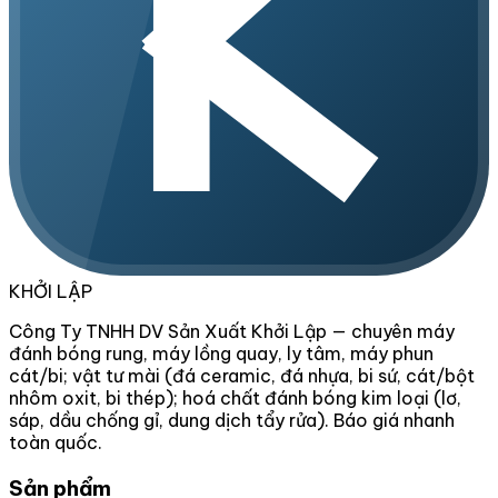
KHỞI LẬP
Công Ty TNHH DV Sản Xuất Khởi Lập — chuyên máy
đánh bóng rung, máy lồng quay, ly tâm, máy phun
cát/bi; vật tư mài (đá ceramic, đá nhựa, bi sứ, cát/bột
nhôm oxit, bi thép); hoá chất đánh bóng kim loại (lơ,
sáp, dầu chống gỉ, dung dịch tẩy rửa). Báo giá nhanh
toàn quốc.
Sản phẩm