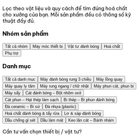
Lọc theo vật liệu và quy cách để tìm đúng hoá chất
cho xưởng của bạn. Mỗi sản phẩm đều có thông số kỹ
thuật đầy đủ.
Nhóm sản phẩm
Tất cả nhóm
Máy móc thiết bị
Vật tư đánh bóng
Hoá chất
Phụ trợ
Danh mục
Tất cả danh mục
Máy đánh bóng rung 3 chiều
Máy lồng quay
Máy quay ly tâm
Máy rung ngang / chữ nhật
Máy phun cát, phun bi
Máy sấy
Cát đánh bóng – Bột nhôm oxit
Cát phun – Hạt thép làm sạch
Bi thép – Bi phun đánh bóng
Đá ceramic – Bi sứ
Đá nhựa (plastic)
Hoá chất đánh bóng & tẩy rửa
Lơ & sáp đánh bóng
Dầu chống gỉ sét
Dầu làm mát
Keo lăn cát – Bánh nhám
Cần tư vấn chọn thiết bị / vật tư?