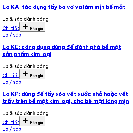
Lơ KA: tác dụng tẩy bá vơ và làm mịn bề mặt
Lơ & sáp đánh bóng
Chi tiết
Báo giá
Lơ / sáp
Lơ KE: công dụng dùng để đánh phá bề mặt
sản phẩm kim loại
Lơ & sáp đánh bóng
Chi tiết
Báo giá
Lơ / sáp
Lơ KP: dùng để tẩy xóa vết xước nhỏ hoặc vết
trầy trên bề mặt kim loại, cho bề mặt láng mịn
Lơ & sáp đánh bóng
Chi tiết
Báo giá
Lơ / sáp