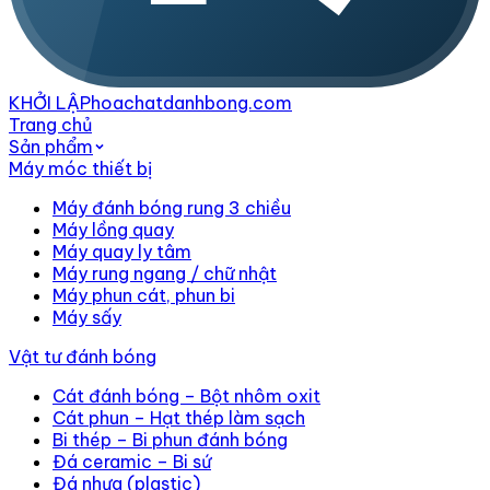
KHỞI LẬP
hoachatdanhbong.com
Trang chủ
Sản phẩm
Máy móc thiết bị
Máy đánh bóng rung 3 chiều
Máy lồng quay
Máy quay ly tâm
Máy rung ngang / chữ nhật
Máy phun cát, phun bi
Máy sấy
Vật tư đánh bóng
Cát đánh bóng – Bột nhôm oxit
Cát phun – Hạt thép làm sạch
Bi thép – Bi phun đánh bóng
Đá ceramic – Bi sứ
Đá nhựa (plastic)