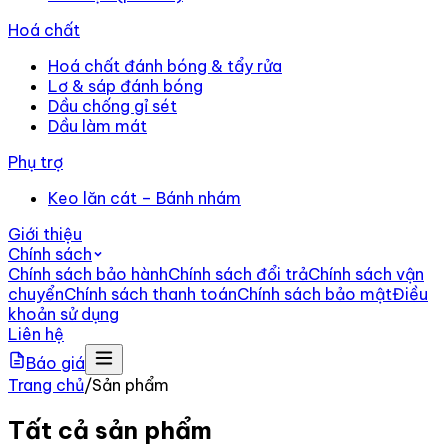
Hoá chất
Hoá chất đánh bóng & tẩy rửa
Lơ & sáp đánh bóng
Dầu chống gỉ sét
Dầu làm mát
Phụ trợ
Keo lăn cát – Bánh nhám
Giới thiệu
Chính sách
Chính sách bảo hành
Chính sách đổi trả
Chính sách vận
chuyển
Chính sách thanh toán
Chính sách bảo mật
Điều
khoản sử dụng
Liên hệ
Báo giá
Trang chủ
/
Sản phẩm
Tất cả sản phẩm