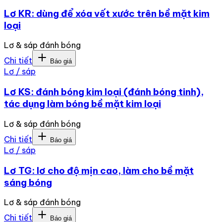
Lơ KR: dùng để xóa vết xước trên bề mặt kim
loại
Lơ & sáp đánh bóng
Chi tiết
Báo giá
Lơ / sáp
Lơ KS: đánh bóng kim loại (đánh bóng tinh),
tác dụng làm bóng bề mặt kim loại
Lơ & sáp đánh bóng
Chi tiết
Báo giá
Lơ / sáp
Lơ TG: lơ cho độ mịn cao, làm cho bề mặt
sáng bóng
Lơ & sáp đánh bóng
Chi tiết
Báo giá