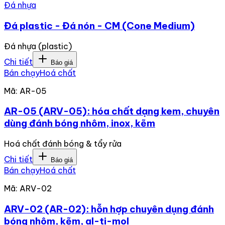
Đá nhựa
Đá plastic - Đá nón - CM (Cone Medium)
Đá nhựa (plastic)
Chi tiết
Báo giá
Bán chạy
Hoá chất
Mã:
AR-05
AR-05 (ARV-05): hóa chất dạng kem, chuyên
dùng đánh bóng nhôm, inox, kẽm
Hoá chất đánh bóng & tẩy rửa
Chi tiết
Báo giá
Bán chạy
Hoá chất
Mã:
ARV-02
ARV-02 (AR-02): hỗn hợp chuyên dụng đánh
bóng nhôm, kẽm, al-ti-mol