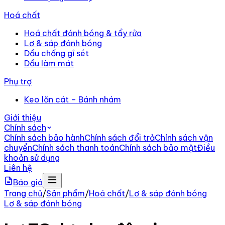
Hoá chất
Hoá chất đánh bóng & tẩy rửa
Lơ & sáp đánh bóng
Dầu chống gỉ sét
Dầu làm mát
Phụ trợ
Keo lăn cát – Bánh nhám
Giới thiệu
Chính sách
Chính sách bảo hành
Chính sách đổi trả
Chính sách vận
chuyển
Chính sách thanh toán
Chính sách bảo mật
Điều
khoản sử dụng
Liên hệ
Báo giá
Trang chủ
/
Sản phẩm
/
Hoá chất
/
Lơ & sáp đánh bóng
Lơ & sáp đánh bóng