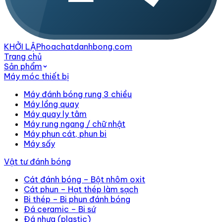
KHỞI LẬP
hoachatdanhbong.com
Trang chủ
Sản phẩm
Máy móc thiết bị
Máy đánh bóng rung 3 chiều
Máy lồng quay
Máy quay ly tâm
Máy rung ngang / chữ nhật
Máy phun cát, phun bi
Máy sấy
Vật tư đánh bóng
Cát đánh bóng – Bột nhôm oxit
Cát phun – Hạt thép làm sạch
Bi thép – Bi phun đánh bóng
Đá ceramic – Bi sứ
Đá nhựa (plastic)