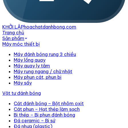
KHỞI LẬP
hoachatdanhbong.com
Trang chủ
Sản phẩm
Máy móc thiết bị
Máy đánh bóng rung 3 chiều
Máy lồng quay
Máy quay ly tâm
Máy rung ngang / chữ nhật
Máy phun cát, phun bi
Máy sấy
Vật tư đánh bóng
Cát đánh bóng – Bột nhôm oxit
Cát phun – Hạt thép làm sạch
Bi thép – Bi phun đánh bóng
Đá ceramic – Bi sứ
Đá nhựa (plastic)