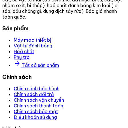
nhôm oxit, bi thép); hoá chất đánh bóng kim loại (lơ,
sáp, dầu chống gỉ, dung dịch tẩy rửa). Báo giá nhanh
toàn quốc.
Sản phẩm
Máy móc thiết bị
Vật tư đánh bóng
Hoá chất
Phụ trợ
Tất cả sản phẩm
Chính sách
Chính sách bảo hành
Chính sách đổi trả
Chính sách vận chuyển
Chính sách thanh toán
Chính sách bảo mật
Điều khoản sử dụng