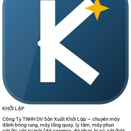
KHỞI LẬP
Công Ty TNHH DV Sản Xuất Khởi Lập — chuyên máy
đánh bóng rung, máy lồng quay, ly tâm, máy phun
cát/bi; vật tư mài (đá ceramic, đá nhựa, bi sứ, cát/bột