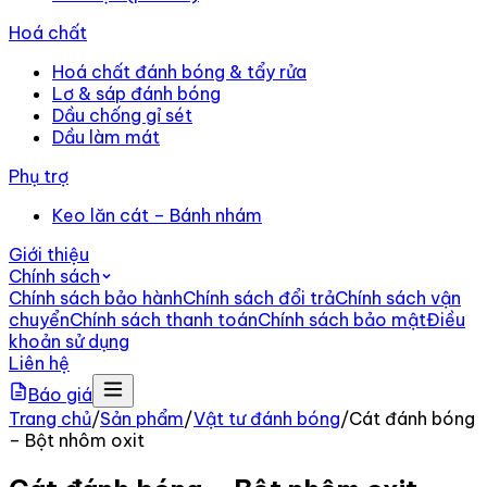
Hoá chất
Hoá chất đánh bóng & tẩy rửa
Lơ & sáp đánh bóng
Dầu chống gỉ sét
Dầu làm mát
Phụ trợ
Keo lăn cát – Bánh nhám
Giới thiệu
Chính sách
Chính sách bảo hành
Chính sách đổi trả
Chính sách vận
chuyển
Chính sách thanh toán
Chính sách bảo mật
Điều
khoản sử dụng
Liên hệ
Báo giá
Trang chủ
/
Sản phẩm
/
Vật tư đánh bóng
/
Cát đánh bóng
– Bột nhôm oxit