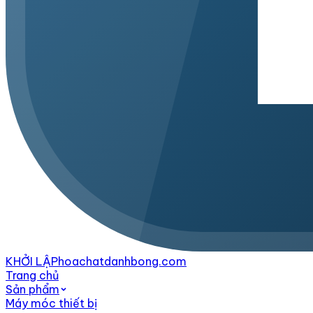
KHỞI LẬP
hoachatdanhbong.com
Trang chủ
Sản phẩm
Máy móc thiết bị