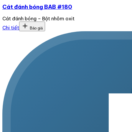
Cát đánh bóng BAB #180
Cát đánh bóng – Bột nhôm oxit
Chi tiết
Báo giá