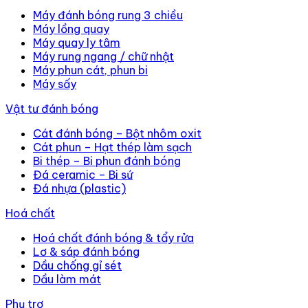
Máy đánh bóng rung 3 chiều
Máy lồng quay
Máy quay ly tâm
Máy rung ngang / chữ nhật
Máy phun cát, phun bi
Máy sấy
Vật tư đánh bóng
Cát đánh bóng – Bột nhôm oxit
Cát phun – Hạt thép làm sạch
Bi thép – Bi phun đánh bóng
Đá ceramic – Bi sứ
Đá nhựa (plastic)
Hoá chất
Hoá chất đánh bóng & tẩy rửa
Lơ & sáp đánh bóng
Dầu chống gỉ sét
Dầu làm mát
Phụ trợ