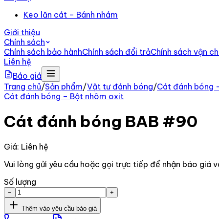
Keo lăn cát – Bánh nhám
Giới thiệu
Chính sách
Chính sách bảo hành
Chính sách đổi trả
Chính sách vận c
Liên hệ
Báo giá
Trang chủ
/
Sản phẩm
/
Vật tư đánh bóng
/
Cát đánh bóng –
Cát đánh bóng – Bột nhôm oxit
Cát đánh bóng BAB #90
Giá: Liên hệ
Vui lòng gửi yêu cầu hoặc gọi trực tiếp để nhận báo giá v
Số lượng
−
+
Thêm vào yêu cầu báo giá