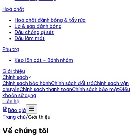
Hoá chất
Hoá chất đánh bóng & tẩy rửa
Lơ & sáp đánh bóng
Dầu chống gỉ sét
Dầu làm mát
Phụ trợ
Keo lăn cát – Bánh nhám
Giới thiệu
Chính sách
Chính sách bảo hành
Chính sách đổi trả
Chính sách vận
chuyển
Chính sách thanh toán
Chính sách bảo mật
Điều
khoản sử dụng
Liên hệ
Báo giá
Trang chủ
/
Giới thiệu
Về chúng tôi