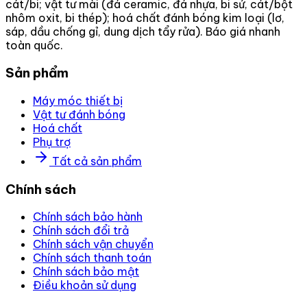
cát/bi; vật tư mài (đá ceramic, đá nhựa, bi sứ, cát/bột
nhôm oxit, bi thép); hoá chất đánh bóng kim loại (lơ,
sáp, dầu chống gỉ, dung dịch tẩy rửa). Báo giá nhanh
toàn quốc.
Sản phẩm
Máy móc thiết bị
Vật tư đánh bóng
Hoá chất
Phụ trợ
Tất cả sản phẩm
Chính sách
Chính sách bảo hành
Chính sách đổi trả
Chính sách vận chuyển
Chính sách thanh toán
Chính sách bảo mật
Điều khoản sử dụng