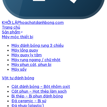
KHỞI LẬP
hoachatdanhbong.com
Trang chủ
Sản phẩm
Máy móc thiết bị
Máy đánh bóng rung 3 chiều
Máy lồng quay
Máy quay ly tâm
Máy rung ngang / chữ nhật
Máy phun cát, phun bi
Máy sấy
Vật tư đánh bóng
Cát đánh bóng – Bột nhôm oxit
Cát phun – Hạt thép làm sạch
Bi thép – Bi phun đánh bóng
Đá ceramic – Bi sứ
Đá nhựa (plastic)