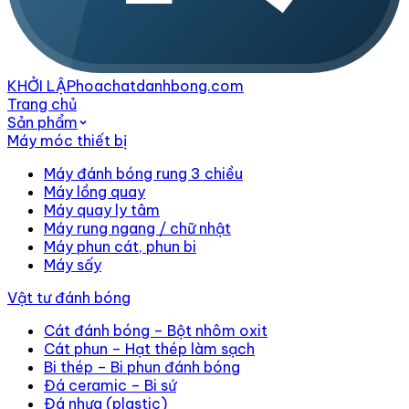
KHỞI LẬP
hoachatdanhbong.com
Trang chủ
Sản phẩm
Máy móc thiết bị
Máy đánh bóng rung 3 chiều
Máy lồng quay
Máy quay ly tâm
Máy rung ngang / chữ nhật
Máy phun cát, phun bi
Máy sấy
Vật tư đánh bóng
Cát đánh bóng – Bột nhôm oxit
Cát phun – Hạt thép làm sạch
Bi thép – Bi phun đánh bóng
Đá ceramic – Bi sứ
Đá nhựa (plastic)