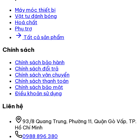
Máy móc thiết bị
Vật tư đánh bóng
Hoá chất
Phụ trợ
Tất cả sản phẩm
Chính sách
Chính sách bảo hành
Chính sách đổi trả
Chính sách vận chuyển
Chính sách thanh toán
Chính sách bảo mật
Điều khoản sử dụng
Liên hệ
93/8 Quang Trung, Phường 11, Quận Gò Vấp, TP.
Hồ Chí Minh
0988 896 380