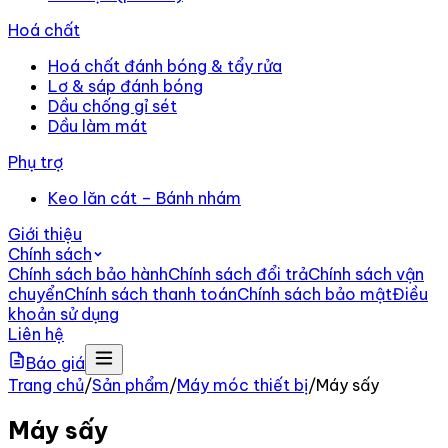
Hoá chất
Hoá chất đánh bóng & tẩy rửa
Lơ & sáp đánh bóng
Dầu chống gỉ sét
Dầu làm mát
Phụ trợ
Keo lăn cát – Bánh nhám
Giới thiệu
Chính sách
Chính sách bảo hành
Chính sách đổi trả
Chính sách vận
chuyển
Chính sách thanh toán
Chính sách bảo mật
Điều
khoản sử dụng
Liên hệ
Báo giá
Trang chủ
/
Sản phẩm
/
Máy móc thiết bị
/
Máy sấy
Máy sấy