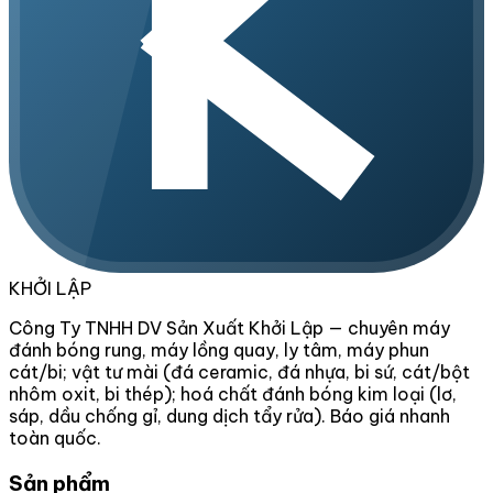
KHỞI LẬP
Công Ty TNHH DV Sản Xuất Khởi Lập — chuyên máy
đánh bóng rung, máy lồng quay, ly tâm, máy phun
cát/bi; vật tư mài (đá ceramic, đá nhựa, bi sứ, cát/bột
nhôm oxit, bi thép); hoá chất đánh bóng kim loại (lơ,
sáp, dầu chống gỉ, dung dịch tẩy rửa). Báo giá nhanh
toàn quốc.
Sản phẩm