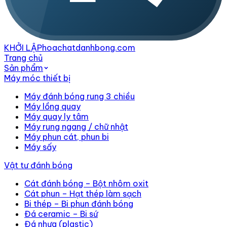
KHỞI LẬP
hoachatdanhbong.com
Trang chủ
Sản phẩm
Máy móc thiết bị
Máy đánh bóng rung 3 chiều
Máy lồng quay
Máy quay ly tâm
Máy rung ngang / chữ nhật
Máy phun cát, phun bi
Máy sấy
Vật tư đánh bóng
Cát đánh bóng – Bột nhôm oxit
Cát phun – Hạt thép làm sạch
Bi thép – Bi phun đánh bóng
Đá ceramic – Bi sứ
Đá nhựa (plastic)