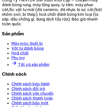
Công Ty TNHH DV Sản Xuất Khởi Lập — chuyên máy
đánh bóng rung, máy lồng quay, ly tâm, máy phun
cát/bi; vật tư mài (đá ceramic, đá nhựa, bi sứ, cát/bột
nhôm oxit, bi thép); hoá chất đánh bóng kim loại (lơ,
sáp, dầu chống gỉ, dung dịch tẩy rửa). Báo giá nhanh
toàn quốc.
Sản phẩm
Máy móc thiết bị
Vật tư đánh bóng
Hoá chất
Phụ trợ
Tất cả sản phẩm
Chính sách
Chính sách bảo hành
Chính sách đổi trả
Chính sách vận chuyển
Chính sách thanh toán
Chính sách bảo mật