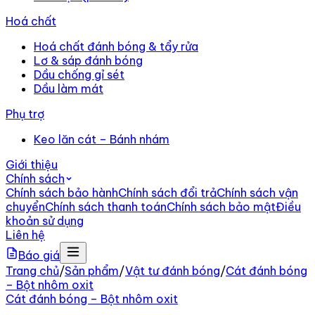
Hoá chất
Hoá chất đánh bóng & tẩy rửa
Lơ & sáp đánh bóng
Dầu chống gỉ sét
Dầu làm mát
Phụ trợ
Keo lăn cát – Bánh nhám
Giới thiệu
Chính sách
Chính sách bảo hành
Chính sách đổi trả
Chính sách vận
chuyển
Chính sách thanh toán
Chính sách bảo mật
Điều
khoản sử dụng
Liên hệ
Báo giá
Trang chủ
/
Sản phẩm
/
Vật tư đánh bóng
/
Cát đánh bóng
– Bột nhôm oxit
Cát đánh bóng – Bột nhôm oxit