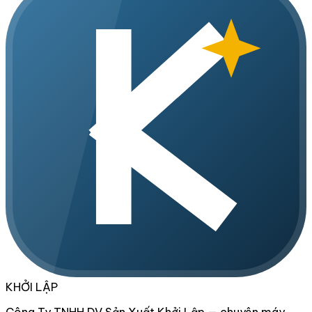
KHỞI LẬP