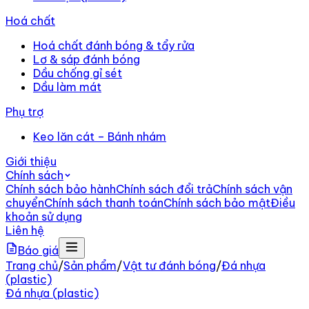
Hoá chất
Hoá chất đánh bóng & tẩy rửa
Lơ & sáp đánh bóng
Dầu chống gỉ sét
Dầu làm mát
Phụ trợ
Keo lăn cát – Bánh nhám
Giới thiệu
Chính sách
Chính sách bảo hành
Chính sách đổi trả
Chính sách vận
chuyển
Chính sách thanh toán
Chính sách bảo mật
Điều
khoản sử dụng
Liên hệ
Báo giá
Trang chủ
/
Sản phẩm
/
Vật tư đánh bóng
/
Đá nhựa
(plastic)
Đá nhựa (plastic)