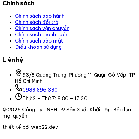
Chính sách
Chính sách bảo hành
Chính sách đổi trả
Chính sách vận chuyển
Chính sách thanh toán
Chính sách bảo mật
Điều khoản sử dụng
Liên hệ
93/8 Quang Trung, Phường 11, Quận Gò Vấp, TP.
Hồ Chí Minh
0988 896 380
Thứ 2 – Thứ 7: 8:00 – 17:30
©
2026
Công Ty TNHH DV Sản Xuất Khởi Lập
. Bảo lưu
mọi quyền.
thiết kế bởi web22.dev