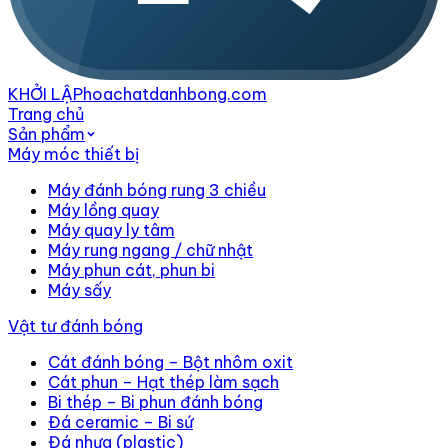
KHỞI LẬP
hoachatdanhbong.com
Trang chủ
Sản phẩm
Máy móc thiết bị
Máy đánh bóng rung 3 chiều
Máy lồng quay
Máy quay ly tâm
Máy rung ngang / chữ nhật
Máy phun cát, phun bi
Máy sấy
Vật tư đánh bóng
Cát đánh bóng – Bột nhôm oxit
Cát phun – Hạt thép làm sạch
Bi thép – Bi phun đánh bóng
Đá ceramic – Bi sứ
Đá nhựa (plastic)