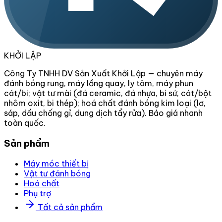
KHỞI LẬP
Công Ty TNHH DV Sản Xuất Khởi Lập — chuyên máy
đánh bóng rung, máy lồng quay, ly tâm, máy phun
cát/bi; vật tư mài (đá ceramic, đá nhựa, bi sứ, cát/bột
nhôm oxit, bi thép); hoá chất đánh bóng kim loại (lơ,
sáp, dầu chống gỉ, dung dịch tẩy rửa). Báo giá nhanh
toàn quốc.
Sản phẩm
Máy móc thiết bị
Vật tư đánh bóng
Hoá chất
Phụ trợ
Tất cả sản phẩm