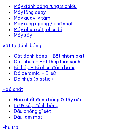
Máy đánh bóng rung 3 chiều
Máy lồng quay
Máy quay ly tâm
Máy rung ngang / chữ nhật
Máy phun cát, phun bi
Máy sấy
Vật tư đánh bóng
Cát đánh bóng – Bột nhôm oxit
Cát phun – Hạt thép làm sạch
Bi thép – Bi phun đánh bóng
Đá ceramic – Bi sứ
Đá nhựa (plastic)
Hoá chất
Hoá chất đánh bóng & tẩy rửa
Lơ & sáp đánh bóng
Dầu chống gỉ sét
Dầu làm mát
Phụ trợ