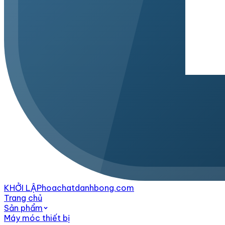
KHỞI LẬP
hoachatdanhbong.com
Trang chủ
Sản phẩm
Máy móc thiết bị