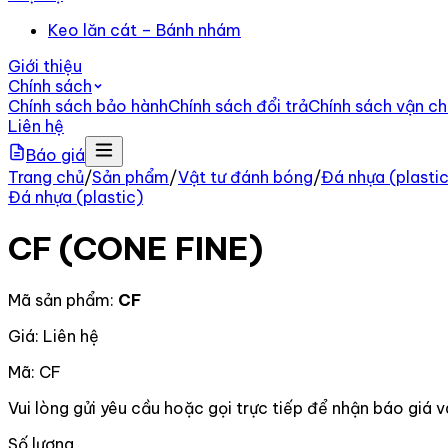
Keo lăn cát – Bánh nhám
Giới thiệu
Chính sách
Chính sách bảo hành
Chính sách đổi trả
Chính sách vận c
Liên hệ
Báo giá
Trang chủ
/
Sản phẩm
/
Vật tư đánh bóng
/
Đá nhựa (plasti
Đá nhựa (plastic)
CF (CONE FINE)
Mã sản phẩm:
CF
Giá: Liên hệ
Mã:
CF
Vui lòng gửi yêu cầu hoặc gọi trực tiếp để nhận báo giá v
Số lượng