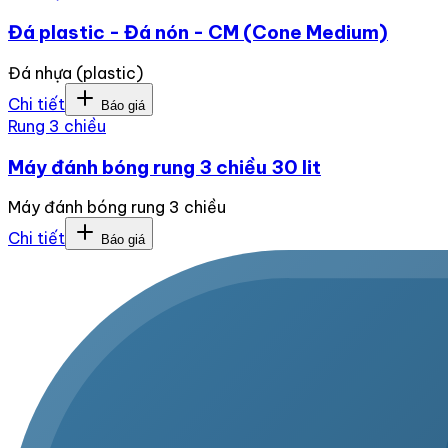
Đá plastic - Đá nón - CM (Cone Medium)
Đá nhựa (plastic)
Chi tiết
Báo giá
Rung 3 chiều
Máy đánh bóng rung 3 chiều 30 lit
Máy đánh bóng rung 3 chiều
Chi tiết
Báo giá