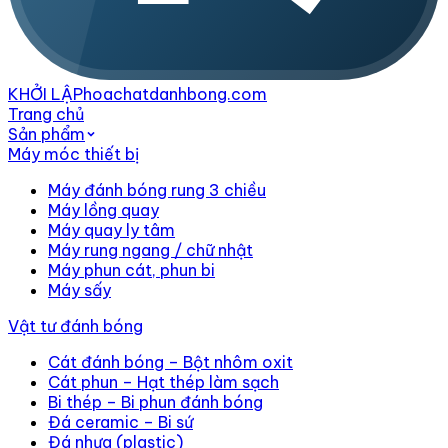
KHỞI LẬP
hoachatdanhbong.com
Trang chủ
Sản phẩm
Máy móc thiết bị
Máy đánh bóng rung 3 chiều
Máy lồng quay
Máy quay ly tâm
Máy rung ngang / chữ nhật
Máy phun cát, phun bi
Máy sấy
Vật tư đánh bóng
Cát đánh bóng – Bột nhôm oxit
Cát phun – Hạt thép làm sạch
Bi thép – Bi phun đánh bóng
Đá ceramic – Bi sứ
Đá nhựa (plastic)