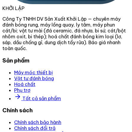
KHỞI LẬP
Công Ty TNHH DV Sản Xuất Khởi Lập — chuyên máy
đánh bóng rung, máy lồng quay, ly tâm, máy phun
cát/bi; vật tư mài (đá ceramic, đá nhựa, bi sứ, cát/bột
nhôm oxit, bi thép); hoá chất đánh bóng kim loại (lơ,
sáp, dầu chống gỉ, dung dịch tẩy rửa). Báo giá nhanh
toàn quốc.
Sản phẩm
Máy móc thiết bị
Vật tư đánh bóng
Hoá chất
Phụ trợ
Tất cả sản phẩm
Chính sách
Chính sách bảo hành
Chính sách đổi trả