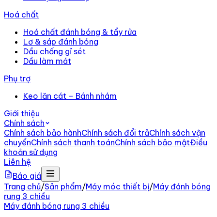
Hoá chất
Hoá chất đánh bóng & tẩy rửa
Lơ & sáp đánh bóng
Dầu chống gỉ sét
Dầu làm mát
Phụ trợ
Keo lăn cát – Bánh nhám
Giới thiệu
Chính sách
Chính sách bảo hành
Chính sách đổi trả
Chính sách vận
chuyển
Chính sách thanh toán
Chính sách bảo mật
Điều
khoản sử dụng
Liên hệ
Báo giá
Trang chủ
/
Sản phẩm
/
Máy móc thiết bị
/
Máy đánh bóng
rung 3 chiều
Máy đánh bóng rung 3 chiều