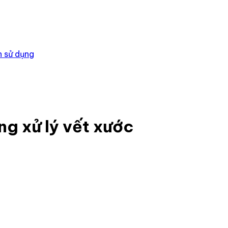
 sử dụng
g xử lý vết xước