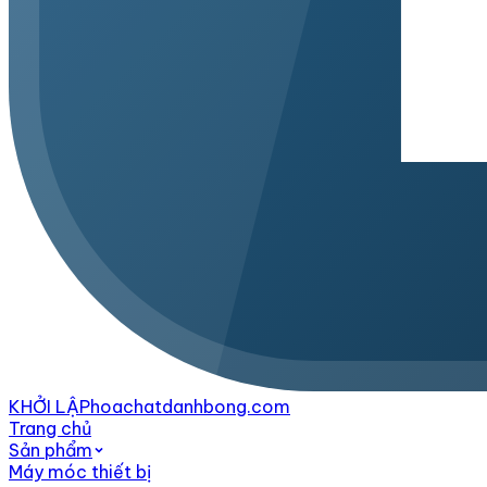
KHỞI LẬP
hoachatdanhbong.com
Trang chủ
Sản phẩm
Máy móc thiết bị