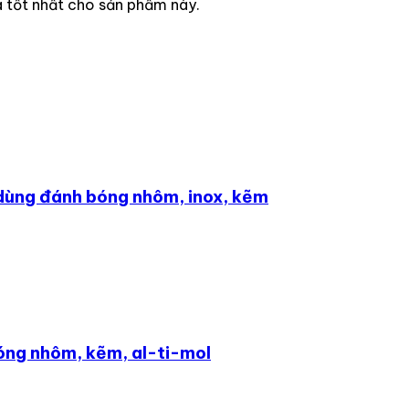
á tốt nhất cho sản phẩm này.
ùng đánh bóng nhôm, inox, kẽm
ng nhôm, kẽm, al-ti-mol