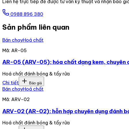
Liên hệ trực tiếp để được tư vấn kỹ thuật và nhận báo gi
0988 896 380
Sản phẩm liên quan
Bán chạy
Hoá chất
Mã:
AR-05
AR-05 (ARV-05): hóa chất dạng kem, chuyên d
Hoá chất đánh bóng & tẩy rửa
Chi tiết
Báo giá
Bán chạy
Hoá chất
Mã:
ARV-02
ARV-02 (AR-02): hỗn hợp chuyên dụng đánh bó
Hoá chất đánh bóng & tẩy rửa