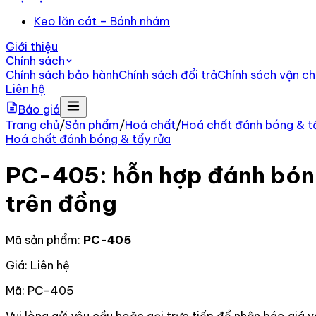
Keo lăn cát – Bánh nhám
Giới thiệu
Chính sách
Chính sách bảo hành
Chính sách đổi trả
Chính sách vận c
Liên hệ
Báo giá
Trang chủ
/
Sản phẩm
/
Hoá chất
/
Hoá chất đánh bóng & t
Hoá chất đánh bóng & tẩy rửa
PC-405: hỗn hợp đánh bóng 
trên đồng
Mã sản phẩm:
PC-405
Giá: Liên hệ
Mã:
PC-405
Vui lòng gửi yêu cầu hoặc gọi trực tiếp để nhận báo giá v