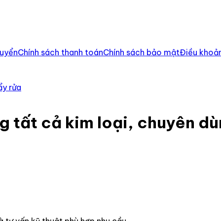
huyển
Chính sách thanh toán
Chính sách bảo mật
Điều khoản
ẩy rửa
tất cả kim loại, chuyên dùn
à tư vấn kỹ thuật phù hợp nhu cầu.