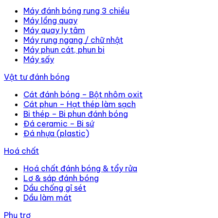
Máy đánh bóng rung 3 chiều
Máy lồng quay
Máy quay ly tâm
Máy rung ngang / chữ nhật
Máy phun cát, phun bi
Máy sấy
Vật tư đánh bóng
Cát đánh bóng – Bột nhôm oxit
Cát phun – Hạt thép làm sạch
Bi thép – Bi phun đánh bóng
Đá ceramic – Bi sứ
Đá nhựa (plastic)
Hoá chất
Hoá chất đánh bóng & tẩy rửa
Lơ & sáp đánh bóng
Dầu chống gỉ sét
Dầu làm mát
Phụ trợ