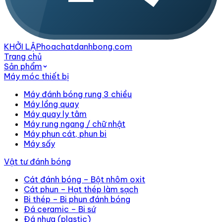
KHỞI LẬP
hoachatdanhbong.com
Trang chủ
Sản phẩm
Máy móc thiết bị
Máy đánh bóng rung 3 chiều
Máy lồng quay
Máy quay ly tâm
Máy rung ngang / chữ nhật
Máy phun cát, phun bi
Máy sấy
Vật tư đánh bóng
Cát đánh bóng – Bột nhôm oxit
Cát phun – Hạt thép làm sạch
Bi thép – Bi phun đánh bóng
Đá ceramic – Bi sứ
Đá nhựa (plastic)