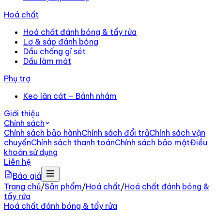
Hoá chất
Hoá chất đánh bóng & tẩy rửa
Lơ & sáp đánh bóng
Dầu chống gỉ sét
Dầu làm mát
Phụ trợ
Keo lăn cát – Bánh nhám
Giới thiệu
Chính sách
Chính sách bảo hành
Chính sách đổi trả
Chính sách vận
chuyển
Chính sách thanh toán
Chính sách bảo mật
Điều
khoản sử dụng
Liên hệ
Báo giá
Trang chủ
/
Sản phẩm
/
Hoá chất
/
Hoá chất đánh bóng &
tẩy rửa
Hoá chất đánh bóng & tẩy rửa