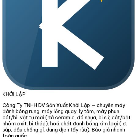
KHỞI LẬP
Công Ty TNHH DV Sản Xuất Khởi Lập — chuyên máy
đánh bóng rung, máy lồng quay, ly tâm, máy phun
cát/bi; vật tư mài (đá ceramic, đá nhựa, bi sứ, cát/bột
nhôm oxit, bi thép); hoá chất đánh bóng kim loại (lơ,
sáp, dầu chống gỉ, dung dịch tẩy rửa). Báo giá nhanh
toàn quốc.