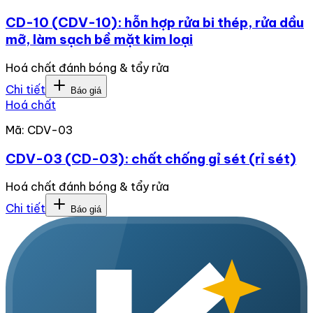
CD-10 (CDV-10): hỗn hợp rửa bi thép, rửa dầu
mỡ, làm sạch bề mặt kim loại
Hoá chất đánh bóng & tẩy rửa
Chi tiết
Báo giá
Hoá chất
Mã:
CDV-03
CDV-03 (CD-03): chất chống gỉ sét (rỉ sét)
Hoá chất đánh bóng & tẩy rửa
Chi tiết
Báo giá