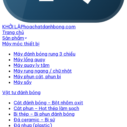
KHỞI LẬP
hoachatdanhbong.com
Trang chủ
Sản phẩm
Máy móc thiết bị
Máy đánh bóng rung 3 chiều
Máy lồng quay
Máy quay ly tâm
Máy rung ngang / chữ nhật
Máy phun cát, phun bi
Máy sấy
Vật tư đánh bóng
Cát đánh bóng – Bột nhôm oxit
Cát phun – Hạt thép làm sạch
Bi thép – Bi phun đánh bóng
Đá ceramic – Bi sứ
Đá nhựa (plastic)