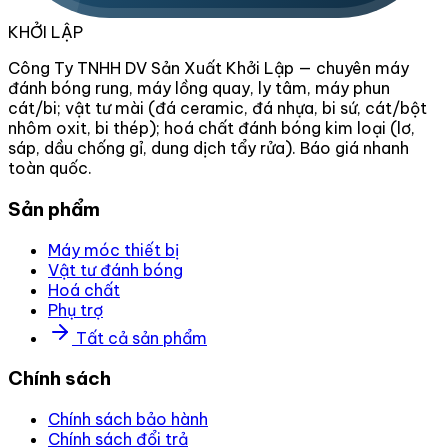
KHỞI LẬP
Công Ty TNHH DV Sản Xuất Khởi Lập — chuyên máy
đánh bóng rung, máy lồng quay, ly tâm, máy phun
cát/bi; vật tư mài (đá ceramic, đá nhựa, bi sứ, cát/bột
nhôm oxit, bi thép); hoá chất đánh bóng kim loại (lơ,
sáp, dầu chống gỉ, dung dịch tẩy rửa). Báo giá nhanh
toàn quốc.
Sản phẩm
Máy móc thiết bị
Vật tư đánh bóng
Hoá chất
Phụ trợ
Tất cả sản phẩm
Chính sách
Chính sách bảo hành
Chính sách đổi trả