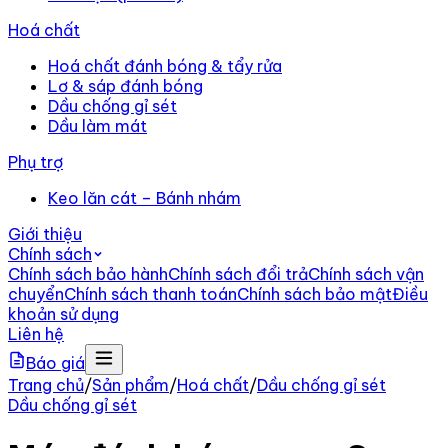
Hoá chất
Hoá chất đánh bóng & tẩy rửa
Lơ & sáp đánh bóng
Dầu chống gỉ sét
Dầu làm mát
Phụ trợ
Keo lăn cát – Bánh nhám
Giới thiệu
Chính sách
Chính sách bảo hành
Chính sách đổi trả
Chính sách vận
chuyển
Chính sách thanh toán
Chính sách bảo mật
Điều
khoản sử dụng
Liên hệ
Báo giá
Trang chủ
/
Sản phẩm
/
Hoá chất
/
Dầu chống gỉ sét
Dầu chống gỉ sét