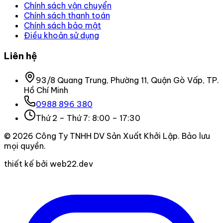
Chính sách vận chuyển
Chính sách thanh toán
Chính sách bảo mật
Điều khoản sử dụng
Liên hệ
93/8 Quang Trung, Phường 11, Quận Gò Vấp, TP.
Hồ Chí Minh
0988 896 380
Thứ 2 – Thứ 7: 8:00 – 17:30
©
2026
Công Ty TNHH DV Sản Xuất Khởi Lập
. Bảo lưu
mọi quyền.
thiết kế bởi web22.dev