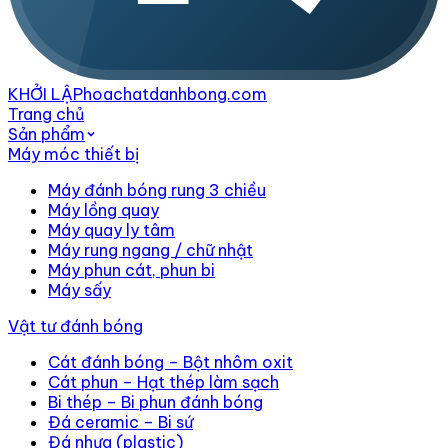
KHỞI LẬP
hoachatdanhbong.com
Trang chủ
Sản phẩm
Máy móc thiết bị
Máy đánh bóng rung 3 chiều
Máy lồng quay
Máy quay ly tâm
Máy rung ngang / chữ nhật
Máy phun cát, phun bi
Máy sấy
Vật tư đánh bóng
Cát đánh bóng – Bột nhôm oxit
Cát phun – Hạt thép làm sạch
Bi thép – Bi phun đánh bóng
Đá ceramic – Bi sứ
Đá nhựa (plastic)