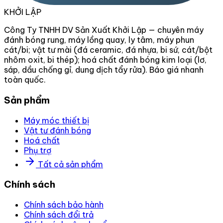
KHỞI LẬP
Công Ty TNHH DV Sản Xuất Khởi Lập — chuyên máy
đánh bóng rung, máy lồng quay, ly tâm, máy phun
cát/bi; vật tư mài (đá ceramic, đá nhựa, bi sứ, cát/bột
nhôm oxit, bi thép); hoá chất đánh bóng kim loại (lơ,
sáp, dầu chống gỉ, dung dịch tẩy rửa). Báo giá nhanh
toàn quốc.
Sản phẩm
Máy móc thiết bị
Vật tư đánh bóng
Hoá chất
Phụ trợ
Tất cả sản phẩm
Chính sách
Chính sách bảo hành
Chính sách đổi trả