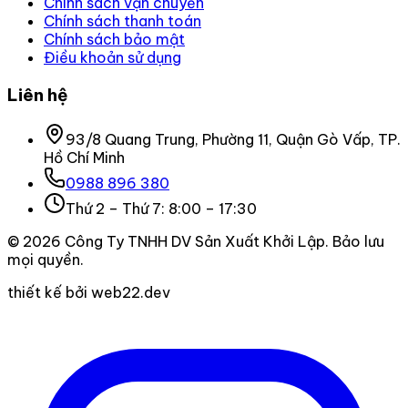
Chính sách vận chuyển
Chính sách thanh toán
Chính sách bảo mật
Điều khoản sử dụng
Liên hệ
93/8 Quang Trung, Phường 11, Quận Gò Vấp, TP.
Hồ Chí Minh
0988 896 380
Thứ 2 – Thứ 7: 8:00 – 17:30
©
2026
Công Ty TNHH DV Sản Xuất Khởi Lập
. Bảo lưu
mọi quyền.
thiết kế bởi web22.dev