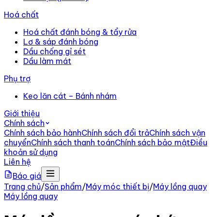
Hoá chất
Hoá chất đánh bóng & tẩy rửa
Lơ & sáp đánh bóng
Dầu chống gỉ sét
Dầu làm mát
Phụ trợ
Keo lăn cát – Bánh nhám
Giới thiệu
Chính sách
Chính sách bảo hành
Chính sách đổi trả
Chính sách vận
chuyển
Chính sách thanh toán
Chính sách bảo mật
Điều
khoản sử dụng
Liên hệ
Báo giá
Trang chủ
/
Sản phẩm
/
Máy móc thiết bị
/
Máy lồng quay
Máy lồng quay