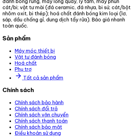
đánh bóng rung, máy lồng quay, ly tâm, máy phun
cát/bi; vật tư mài (đá ceramic, đá nhựa, bi sứ, cát/bột
nhôm oxit, bi thép); hoá chất đánh bóng kim loại (lơ,
sáp, dầu chống gỉ, dung dịch tẩy rửa). Báo giá nhanh
toàn quốc.
Sản phẩm
Máy móc thiết bị
Vật tư đánh bóng
Hoá chất
Phụ trợ
Tất cả sản phẩm
Chính sách
Chính sách bảo hành
Chính sách đổi trả
Chính sách vận chuyển
Chính sách thanh toán
Chính sách bảo mật
Điều khoản sử dụng