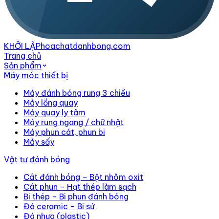
KHỞI LẬP
hoachatdanhbong.com
Trang chủ
Sản phẩm
Máy móc thiết bị
Máy đánh bóng rung 3 chiều
Máy lồng quay
Máy quay ly tâm
Máy rung ngang / chữ nhật
Máy phun cát, phun bi
Máy sấy
Vật tư đánh bóng
Cát đánh bóng – Bột nhôm oxit
Cát phun – Hạt thép làm sạch
Bi thép – Bi phun đánh bóng
Đá ceramic – Bi sứ
Đá nhựa (plastic)