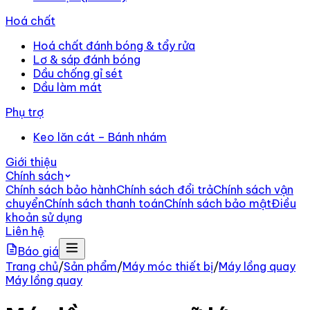
Hoá chất
Hoá chất đánh bóng & tẩy rửa
Lơ & sáp đánh bóng
Dầu chống gỉ sét
Dầu làm mát
Phụ trợ
Keo lăn cát – Bánh nhám
Giới thiệu
Chính sách
Chính sách bảo hành
Chính sách đổi trả
Chính sách vận
chuyển
Chính sách thanh toán
Chính sách bảo mật
Điều
khoản sử dụng
Liên hệ
Báo giá
Trang chủ
/
Sản phẩm
/
Máy móc thiết bị
/
Máy lồng quay
Máy lồng quay