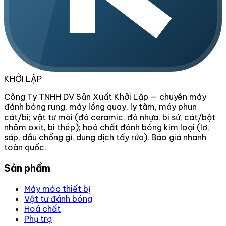
KHỞI LẬP
Công Ty TNHH DV Sản Xuất Khởi Lập — chuyên máy
đánh bóng rung, máy lồng quay, ly tâm, máy phun
cát/bi; vật tư mài (đá ceramic, đá nhựa, bi sứ, cát/bột
nhôm oxit, bi thép); hoá chất đánh bóng kim loại (lơ,
sáp, dầu chống gỉ, dung dịch tẩy rửa). Báo giá nhanh
toàn quốc.
Sản phẩm
Máy móc thiết bị
Vật tư đánh bóng
Hoá chất
Phụ trợ