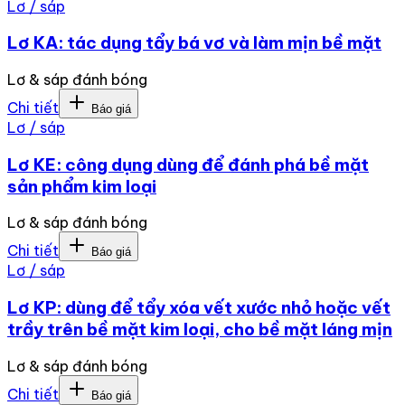
Lơ / sáp
Lơ KA: tác dụng tẩy bá vơ và làm mịn bề mặt
Lơ & sáp đánh bóng
Chi tiết
Báo giá
Lơ / sáp
Lơ KE: công dụng dùng để đánh phá bề mặt
sản phẩm kim loại
Lơ & sáp đánh bóng
Chi tiết
Báo giá
Lơ / sáp
Lơ KP: dùng để tẩy xóa vết xước nhỏ hoặc vết
trầy trên bề mặt kim loại, cho bề mặt láng mịn
Lơ & sáp đánh bóng
Chi tiết
Báo giá