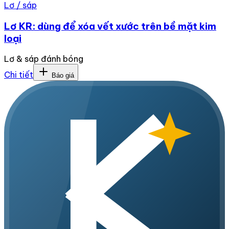
Lơ / sáp
Lơ KR: dùng để xóa vết xước trên bề mặt kim
loại
Lơ & sáp đánh bóng
Chi tiết
Báo giá