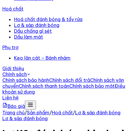
Hoá chất
Hoá chất đánh bóng & tẩy rửa
Lơ & sáp đánh bóng
Dầu chống gỉ sét
Dầu làm mát
Phụ trợ
Keo lăn cát – Bánh nhám
Giới thiệu
Chính sách
Chính sách bảo hành
Chính sách đổi trả
Chính sách vận
chuyển
Chính sách thanh toán
Chính sách bảo mật
Điều
khoản sử dụng
Liên hệ
Báo giá
Trang chủ
/
Sản phẩm
/
Hoá chất
/
Lơ & sáp đánh bóng
Lơ & sáp đánh bóng