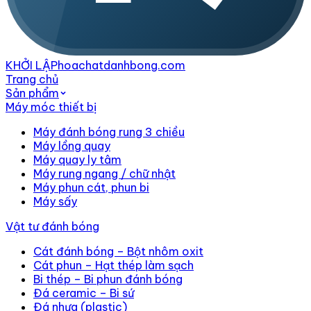
KHỞI LẬP
hoachatdanhbong.com
Trang chủ
Sản phẩm
Máy móc thiết bị
Máy đánh bóng rung 3 chiều
Máy lồng quay
Máy quay ly tâm
Máy rung ngang / chữ nhật
Máy phun cát, phun bi
Máy sấy
Vật tư đánh bóng
Cát đánh bóng – Bột nhôm oxit
Cát phun – Hạt thép làm sạch
Bi thép – Bi phun đánh bóng
Đá ceramic – Bi sứ
Đá nhựa (plastic)