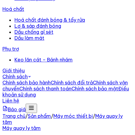
Hoá chất
Hoá chất đánh bóng & tẩy rửa
Lơ & sáp đánh bóng
Dầu chống gỉ sét
Dầu làm mát
Phụ trợ
Keo lăn cát – Bánh nhám
Giới thiệu
Chính sách
Chính sách bảo hành
Chính sách đổi trả
Chính sách vận
chuyển
Chính sách thanh toán
Chính sách bảo mật
Điều
khoản sử dụng
Liên hệ
Báo giá
Trang chủ
/
Sản phẩm
/
Máy móc thiết bị
/
Máy quay ly
tâm
Máy quay ly tâm