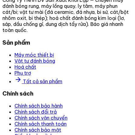
Công Ty TNHH DV Sản Xuất Khởi Lập — chuyên máy
đánh bóng rung, máy lồng quay, ly tâm, máy phun
cát/bi; vật tư mài (đá ceramic, đá nhựa, bi sứ, cát/bột
nhôm oxit, bi thép); hoá chất đánh bóng kim loại (lơ,
sáp, dầu chống gỉ, dung dịch tẩy rửa). Báo giá nhanh
toàn quốc.
Sản phẩm
Máy móc thiết bị
Vật tư đánh bóng
Hoá chất
Phụ trợ
Tất cả sản phẩm
Chính sách
Chính sách bảo hành
Chính sách đổi trả
Chính sách vận chuyển
Chính sách thanh toán
Chính sách bảo mật