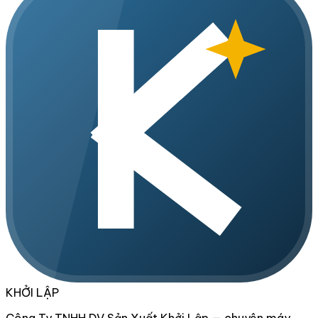
KHỞI LẬP