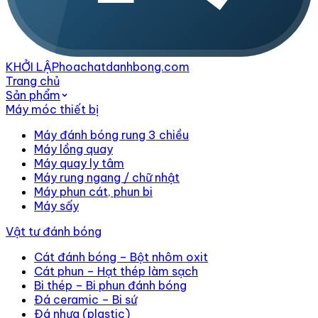
KHỞI LẬP
hoachatdanhbong.com
Trang chủ
Sản phẩm
Máy móc thiết bị
Máy đánh bóng rung 3 chiều
Máy lồng quay
Máy quay ly tâm
Máy rung ngang / chữ nhật
Máy phun cát, phun bi
Máy sấy
Vật tư đánh bóng
Cát đánh bóng – Bột nhôm oxit
Cát phun – Hạt thép làm sạch
Bi thép – Bi phun đánh bóng
Đá ceramic – Bi sứ
Đá nhựa (plastic)