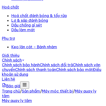
Hoá chất
Hoá chất đánh bóng & tẩy rửa
Lơ & sáp đánh bóng
Dầu chống gỉ sét
Dầu làm mát
Phụ trợ
Keo lăn cát – Bánh nhám
Giới thiệu
Chính sách
Chính sách bảo hành
Chính sách đổi trả
Chính sách vận
chuyển
Chính sách thanh toán
Chính sách bảo mật
Điều
khoản sử dụng
Liên hệ
Báo giá
Trang chủ
/
Sản phẩm
/
Máy móc thiết bị
/
Máy quay ly
tâm
Máy quay ly tâm