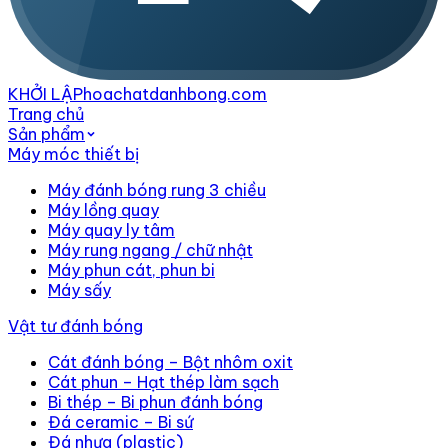
KHỞI LẬP
hoachatdanhbong.com
Trang chủ
Sản phẩm
Máy móc thiết bị
Máy đánh bóng rung 3 chiều
Máy lồng quay
Máy quay ly tâm
Máy rung ngang / chữ nhật
Máy phun cát, phun bi
Máy sấy
Vật tư đánh bóng
Cát đánh bóng – Bột nhôm oxit
Cát phun – Hạt thép làm sạch
Bi thép – Bi phun đánh bóng
Đá ceramic – Bi sứ
Đá nhựa (plastic)