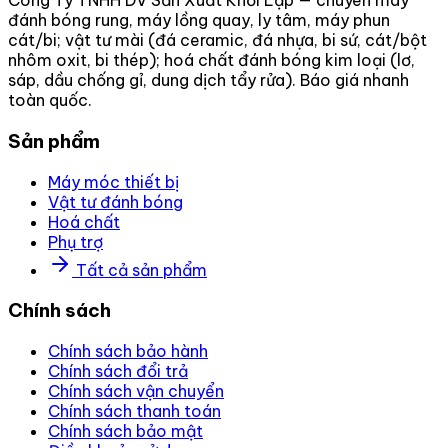
Công Ty TNHH DV Sản Xuất Khởi Lập — chuyên máy
đánh bóng rung, máy lồng quay, ly tâm, máy phun
cát/bi; vật tư mài (đá ceramic, đá nhựa, bi sứ, cát/bột
nhôm oxit, bi thép); hoá chất đánh bóng kim loại (lơ,
sáp, dầu chống gỉ, dung dịch tẩy rửa). Báo giá nhanh
toàn quốc.
Sản phẩm
Máy móc thiết bị
Vật tư đánh bóng
Hoá chất
Phụ trợ
Tất cả sản phẩm
Chính sách
Chính sách bảo hành
Chính sách đổi trả
Chính sách vận chuyển
Chính sách thanh toán
Chính sách bảo mật