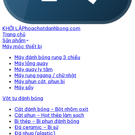
KHỞI LẬP
hoachatdanhbong.com
Trang chủ
Sản phẩm
Máy móc thiết bị
Máy đánh bóng rung 3 chiều
Máy lồng quay
Máy quay ly tâm
Máy rung ngang / chữ nhật
Máy phun cát, phun bi
Máy sấy
Vật tư đánh bóng
Cát đánh bóng – Bột nhôm oxit
Cát phun – Hạt thép làm sạch
Bi thép – Bi phun đánh bóng
Đá ceramic – Bi sứ
Đá nhựa (plastic)