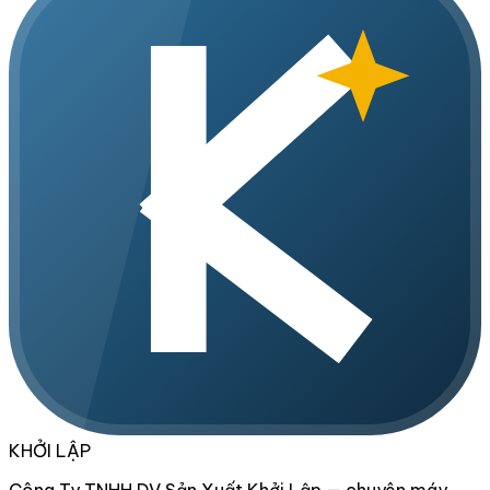
KHỞI LẬP