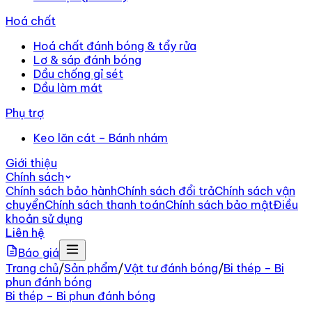
Hoá chất
Hoá chất đánh bóng & tẩy rửa
Lơ & sáp đánh bóng
Dầu chống gỉ sét
Dầu làm mát
Phụ trợ
Keo lăn cát – Bánh nhám
Giới thiệu
Chính sách
Chính sách bảo hành
Chính sách đổi trả
Chính sách vận
chuyển
Chính sách thanh toán
Chính sách bảo mật
Điều
khoản sử dụng
Liên hệ
Báo giá
Trang chủ
/
Sản phẩm
/
Vật tư đánh bóng
/
Bi thép – Bi
phun đánh bóng
Bi thép – Bi phun đánh bóng