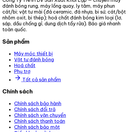
Công Ty TNHH DV Sản Xuất Khởi Lập — chuyên máy
đánh bóng rung, máy lồng quay, ly tâm, máy phun
cát/bi; vật tư mài (đá ceramic, đá nhựa, bi sứ, cát/bột
nhôm oxit, bi thép); hoá chất đánh bóng kim loại (lơ,
sáp, dầu chống gỉ, dung dịch tẩy rửa). Báo giá nhanh
toàn quốc.
Sản phẩm
Máy móc thiết bị
Vật tư đánh bóng
Hoá chất
Phụ trợ
Tất cả sản phẩm
Chính sách
Chính sách bảo hành
Chính sách đổi trả
Chính sách vận chuyển
Chính sách thanh toán
Chính sách bảo mật