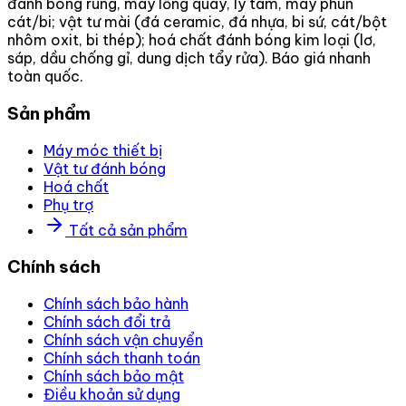
đánh bóng rung, máy lồng quay, ly tâm, máy phun
cát/bi; vật tư mài (đá ceramic, đá nhựa, bi sứ, cát/bột
nhôm oxit, bi thép); hoá chất đánh bóng kim loại (lơ,
sáp, dầu chống gỉ, dung dịch tẩy rửa). Báo giá nhanh
toàn quốc.
Sản phẩm
Máy móc thiết bị
Vật tư đánh bóng
Hoá chất
Phụ trợ
Tất cả sản phẩm
Chính sách
Chính sách bảo hành
Chính sách đổi trả
Chính sách vận chuyển
Chính sách thanh toán
Chính sách bảo mật
Điều khoản sử dụng