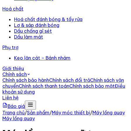
Hoá chất
Hoá chất đánh bóng & tẩy rửa
Lơ & sáp đánh bóng
Dầu chống gỉ sét
Dầu làm mát
Phụ trợ
Keo lăn cát – Bánh nhám
Giới thiệu
Chính sách
Chính sách bảo hành
Chính sách đổi trả
Chính sách vận
chuyển
Chính sách thanh toán
Chính sách bảo mật
Điều
khoản sử dụng
Liên hệ
Báo giá
Trang chủ
/
Sản phẩm
/
Máy móc thiết bị
/
Máy lồng quay
Máy lồng quay