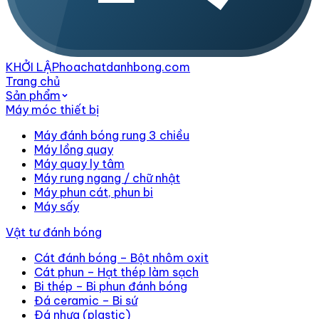
KHỞI LẬP
hoachatdanhbong.com
Trang chủ
Sản phẩm
Máy móc thiết bị
Máy đánh bóng rung 3 chiều
Máy lồng quay
Máy quay ly tâm
Máy rung ngang / chữ nhật
Máy phun cát, phun bi
Máy sấy
Vật tư đánh bóng
Cát đánh bóng – Bột nhôm oxit
Cát phun – Hạt thép làm sạch
Bi thép – Bi phun đánh bóng
Đá ceramic – Bi sứ
Đá nhựa (plastic)