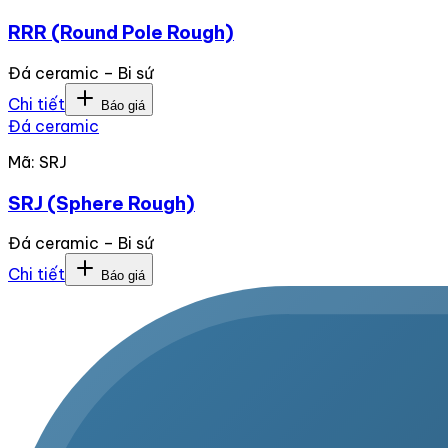
RRR (Round Pole Rough)
Đá ceramic – Bi sứ
Chi tiết
Báo giá
Đá ceramic
Mã:
SRJ
SRJ (Sphere Rough)
Đá ceramic – Bi sứ
Chi tiết
Báo giá