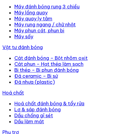
Máy đánh bóng rung 3 chiều
Máy lồng quay
Máy quay ly tâm
Máy rung ngang / chữ nhật
Máy phun cát, phun bi
Máy sấy
Vật tư đánh bóng
Cát đánh bóng – Bột nhôm oxit
Cát phun – Hạt thép làm sạch
Bi thép – Bi phun đánh bóng
Đá ceramic – Bi sứ
Đá nhựa (plastic)
Hoá chất
Hoá chất đánh bóng & tẩy rửa
Lơ & sáp đánh bóng
Dầu chống gỉ sét
Dầu làm mát
Phụ trợ