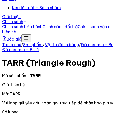
Keo lăn cát – Bánh nhám
Giới thiệu
Chính sách
Chính sách bảo hành
Chính sách đổi trả
Chính sách vận c
Liên hệ
Báo giá
Trang chủ
/
Sản phẩm
/
Vật tư đánh bóng
/
Đá ceramic – Bi
Đá ceramic – Bi sứ
TARR (Triangle Rough)
Mã sản phẩm:
TARR
Giá: Liên hệ
Mã:
TARR
Vui lòng gửi yêu cầu hoặc gọi trực tiếp để nhận báo giá v
Số lượng