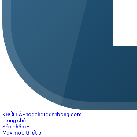
KHỞI LẬP
hoachatdanhbong.com
Trang chủ
Sản phẩm
Máy móc thiết bị