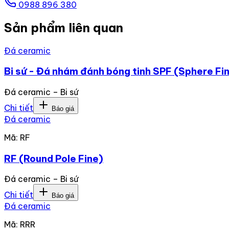
0988 896 380
Sản phẩm liên quan
Đá ceramic
Bi sứ - Đá nhám đánh bóng tinh SPF (Sphere Fi
Đá ceramic – Bi sứ
Chi tiết
Báo giá
Đá ceramic
Mã:
RF
RF (Round Pole Fine)
Đá ceramic – Bi sứ
Chi tiết
Báo giá
Đá ceramic
Mã:
RRR