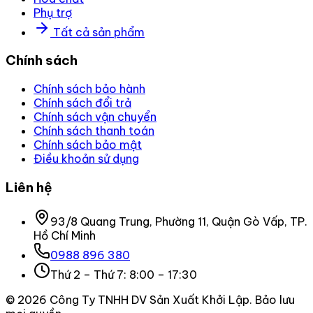
Phụ trợ
Tất cả sản phẩm
Chính sách
Chính sách bảo hành
Chính sách đổi trả
Chính sách vận chuyển
Chính sách thanh toán
Chính sách bảo mật
Điều khoản sử dụng
Liên hệ
93/8 Quang Trung, Phường 11, Quận Gò Vấp, TP.
Hồ Chí Minh
0988 896 380
Thứ 2 – Thứ 7: 8:00 – 17:30
©
2026
Công Ty TNHH DV Sản Xuất Khởi Lập
. Bảo lưu