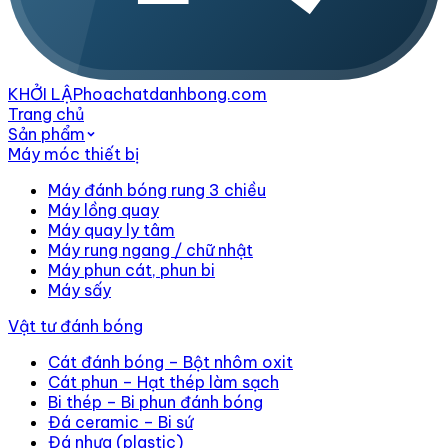
KHỞI LẬP
hoachatdanhbong.com
Trang chủ
Sản phẩm
Máy móc thiết bị
Máy đánh bóng rung 3 chiều
Máy lồng quay
Máy quay ly tâm
Máy rung ngang / chữ nhật
Máy phun cát, phun bi
Máy sấy
Vật tư đánh bóng
Cát đánh bóng – Bột nhôm oxit
Cát phun – Hạt thép làm sạch
Bi thép – Bi phun đánh bóng
Đá ceramic – Bi sứ
Đá nhựa (plastic)