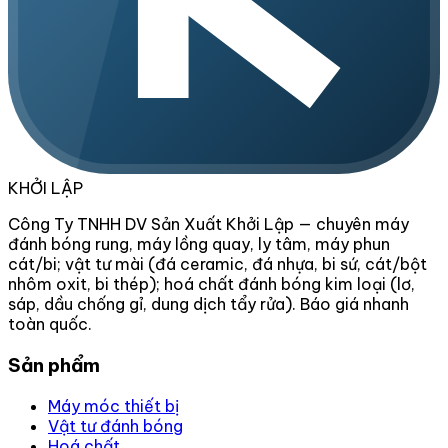
KHỞI LẬP
Công Ty TNHH DV Sản Xuất Khởi Lập — chuyên máy
đánh bóng rung, máy lồng quay, ly tâm, máy phun
cát/bi; vật tư mài (đá ceramic, đá nhựa, bi sứ, cát/bột
nhôm oxit, bi thép); hoá chất đánh bóng kim loại (lơ,
sáp, dầu chống gỉ, dung dịch tẩy rửa). Báo giá nhanh
toàn quốc.
Sản phẩm
Máy móc thiết bị
Vật tư đánh bóng
Hoá chất