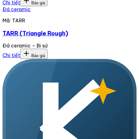
Chi tiết
Báo giá
Đá ceramic
Mã:
TARR
TARR (Triangle Rough)
Đá ceramic – Bi sứ
Chi tiết
Báo giá