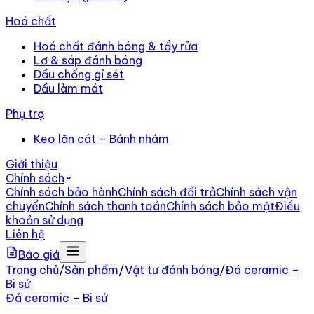
Hoá chất
Hoá chất đánh bóng & tẩy rửa
Lơ & sáp đánh bóng
Dầu chống gỉ sét
Dầu làm mát
Phụ trợ
Keo lăn cát – Bánh nhám
Giới thiệu
Chính sách
Chính sách bảo hành
Chính sách đổi trả
Chính sách vận
chuyển
Chính sách thanh toán
Chính sách bảo mật
Điều
khoản sử dụng
Liên hệ
Báo giá
Trang chủ
/
Sản phẩm
/
Vật tư đánh bóng
/
Đá ceramic –
Bi sứ
Đá ceramic – Bi sứ