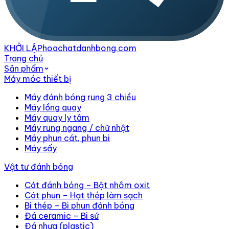
KHỞI LẬP
hoachatdanhbong.com
Trang chủ
Sản phẩm
Máy móc thiết bị
Máy đánh bóng rung 3 chiều
Máy lồng quay
Máy quay ly tâm
Máy rung ngang / chữ nhật
Máy phun cát, phun bi
Máy sấy
Vật tư đánh bóng
Cát đánh bóng – Bột nhôm oxit
Cát phun – Hạt thép làm sạch
Bi thép – Bi phun đánh bóng
Đá ceramic – Bi sứ
Đá nhựa (plastic)