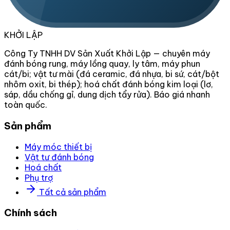
KHỞI LẬP
Công Ty TNHH DV Sản Xuất Khởi Lập — chuyên máy
đánh bóng rung, máy lồng quay, ly tâm, máy phun
cát/bi; vật tư mài (đá ceramic, đá nhựa, bi sứ, cát/bột
nhôm oxit, bi thép); hoá chất đánh bóng kim loại (lơ,
sáp, dầu chống gỉ, dung dịch tẩy rửa). Báo giá nhanh
toàn quốc.
Sản phẩm
Máy móc thiết bị
Vật tư đánh bóng
Hoá chất
Phụ trợ
Tất cả sản phẩm
Chính sách