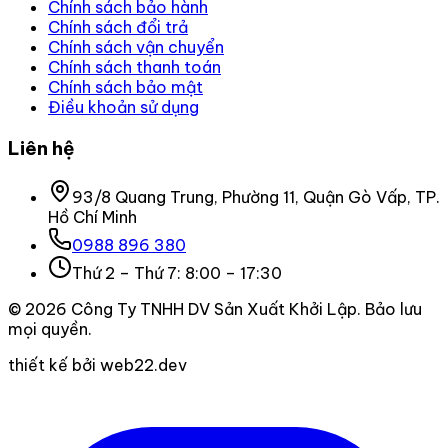
Chính sách bảo hành
Chính sách đổi trả
Chính sách vận chuyển
Chính sách thanh toán
Chính sách bảo mật
Điều khoản sử dụng
Liên hệ
93/8 Quang Trung, Phường 11, Quận Gò Vấp, TP.
Hồ Chí Minh
0988 896 380
Thứ 2 – Thứ 7: 8:00 – 17:30
©
2026
Công Ty TNHH DV Sản Xuất Khởi Lập
. Bảo lưu
mọi quyền.
thiết kế bởi web22.dev