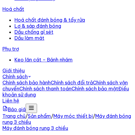
Hoá chất
Hoá chất đánh bóng & tẩy rửa
Lơ & sáp đánh bóng
Dầu chống gỉ sét
Dầu làm mát
Phụ trợ
Keo lăn cát – Bánh nhám
Giới thiệu
Chính sách
Chính sách bảo hành
Chính sách đổi trả
Chính sách vận
chuyển
Chính sách thanh toán
Chính sách bảo mật
Điều
khoản sử dụng
Liên hệ
Báo giá
Trang chủ
/
Sản phẩm
/
Máy móc thiết bị
/
Máy đánh bóng
rung 3 chiều
Máy đánh bóng rung 3 chiều