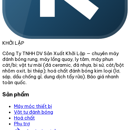
KHỞI LẬP
Công Ty TNHH DV Sản Xuất Khởi Lập — chuyên máy
đánh bóng rung, máy lồng quay, ly tâm, máy phun
cát/bi; vật tư mài (đá ceramic, đá nhựa, bi sứ, cát/bột
nhôm oxit, bi thép); hoá chất đánh bóng kim loại (lơ,
sáp, dầu chống gỉ, dung dịch tẩy rửa). Báo giá nhanh
toàn quốc.
Sản phẩm
Máy móc thiết bị
Vật tư đánh bóng
Hoá chất
Phụ trợ