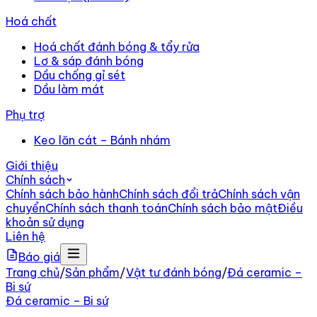
Hoá chất
Hoá chất đánh bóng & tẩy rửa
Lơ & sáp đánh bóng
Dầu chống gỉ sét
Dầu làm mát
Phụ trợ
Keo lăn cát – Bánh nhám
Giới thiệu
Chính sách
Chính sách bảo hành
Chính sách đổi trả
Chính sách vận
chuyển
Chính sách thanh toán
Chính sách bảo mật
Điều
khoản sử dụng
Liên hệ
Báo giá
Trang chủ
/
Sản phẩm
/
Vật tư đánh bóng
/
Đá ceramic –
Bi sứ
Đá ceramic – Bi sứ