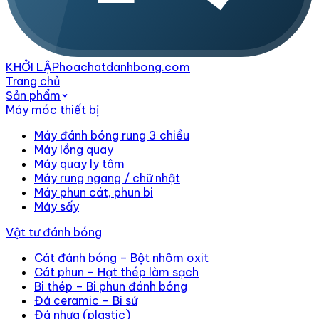
KHỞI LẬP
hoachatdanhbong.com
Trang chủ
Sản phẩm
Máy móc thiết bị
Máy đánh bóng rung 3 chiều
Máy lồng quay
Máy quay ly tâm
Máy rung ngang / chữ nhật
Máy phun cát, phun bi
Máy sấy
Vật tư đánh bóng
Cát đánh bóng – Bột nhôm oxit
Cát phun – Hạt thép làm sạch
Bi thép – Bi phun đánh bóng
Đá ceramic – Bi sứ
Đá nhựa (plastic)