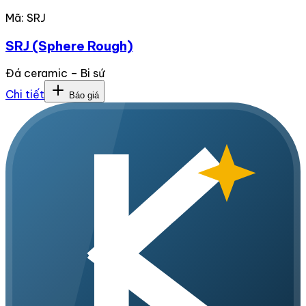
Mã:
SRJ
SRJ (Sphere Rough)
Đá ceramic – Bi sứ
Chi tiết
Báo giá