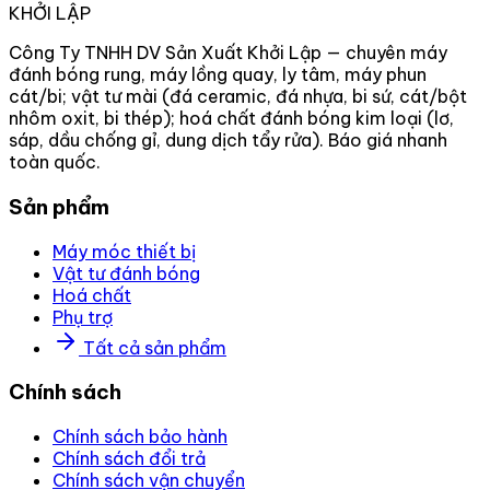
KHỞI LẬP
Công Ty TNHH DV Sản Xuất Khởi Lập — chuyên máy
đánh bóng rung, máy lồng quay, ly tâm, máy phun
cát/bi; vật tư mài (đá ceramic, đá nhựa, bi sứ, cát/bột
nhôm oxit, bi thép); hoá chất đánh bóng kim loại (lơ,
sáp, dầu chống gỉ, dung dịch tẩy rửa). Báo giá nhanh
toàn quốc.
Sản phẩm
Máy móc thiết bị
Vật tư đánh bóng
Hoá chất
Phụ trợ
Tất cả sản phẩm
Chính sách
Chính sách bảo hành
Chính sách đổi trả
Chính sách vận chuyển