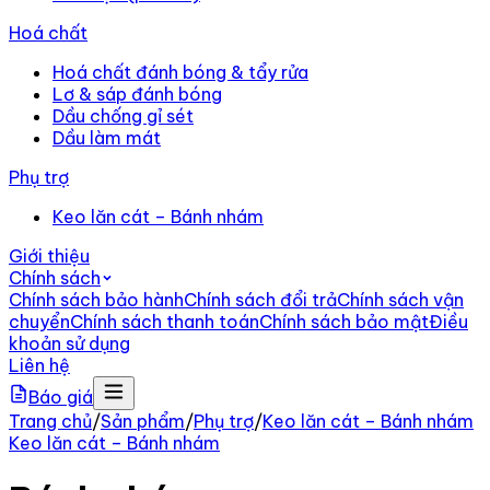
Hoá chất
Hoá chất đánh bóng & tẩy rửa
Lơ & sáp đánh bóng
Dầu chống gỉ sét
Dầu làm mát
Phụ trợ
Keo lăn cát – Bánh nhám
Giới thiệu
Chính sách
Chính sách bảo hành
Chính sách đổi trả
Chính sách vận
chuyển
Chính sách thanh toán
Chính sách bảo mật
Điều
khoản sử dụng
Liên hệ
Báo giá
Trang chủ
/
Sản phẩm
/
Phụ trợ
/
Keo lăn cát – Bánh nhám
Keo lăn cát – Bánh nhám