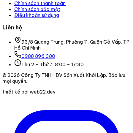
Chính sách thanh toán
Chính sách bảo mật
Điều khoản sử dụng
Liên hệ
93/8 Quang Trung, Phường 11, Quận Gò Vấp, TP.
Hồ Chí Minh
0988 896 380
Thứ 2 – Thứ 7: 8:00 – 17:30
©
2026
Công Ty TNHH DV Sản Xuất Khởi Lập
. Bảo lưu
mọi quyền.
thiết kế bởi web22.dev