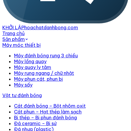
KHỞI LẬP
hoachatdanhbong.com
Trang chủ
Sản phẩm
Máy móc thiết bị
Máy đánh bóng rung 3 chiều
Máy lồng quay
Máy quay ly tâm
Máy rung ngang / chữ nhật
Máy phun cát, phun bi
Máy sấy
Vật tư đánh bóng
Cát đánh bóng – Bột nhôm oxit
Cát phun – Hạt thép làm sạch
Bi thép – Bi phun đánh bóng
Đá ceramic – Bi sứ
Đá nhựa (plastic)