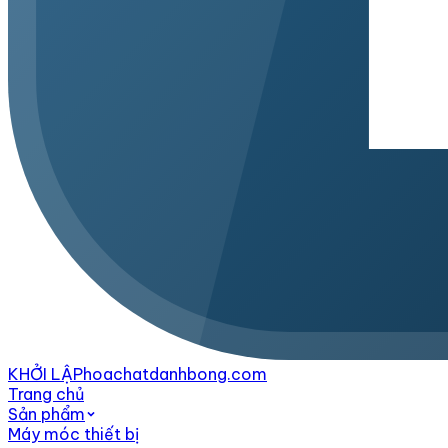
KHỞI LẬP
hoachatdanhbong.com
Trang chủ
Sản phẩm
Máy móc thiết bị