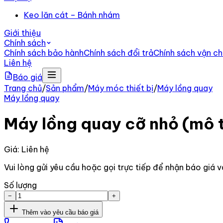
Keo lăn cát – Bánh nhám
Giới thiệu
Chính sách
Chính sách bảo hành
Chính sách đổi trả
Chính sách vận c
Liên hệ
Báo giá
Trang chủ
/
Sản phẩm
/
Máy móc thiết bị
/
Máy lồng quay
Máy lồng quay
Máy lồng quay cỡ nhỏ (mô t
Giá: Liên hệ
Vui lòng gửi yêu cầu hoặc gọi trực tiếp để nhận báo giá v
Số lượng
−
+
Thêm vào yêu cầu báo giá