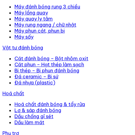
Máy đánh bóng rung 3 chiều
Máy lồng quay
Máy quay ly tâm
Máy rung ngang / chữ nhật
Máy phun cát, phun bi
Máy sấy
Vật tư đánh bóng
Cát đánh bóng – Bột nhôm oxit
Cát phun – Hạt thép làm sạch
Bi thép – Bi phun đánh bóng
Đá ceramic – Bi sứ
Đá nhựa (plastic)
Hoá chất
Hoá chất đánh bóng & tẩy rửa
Lơ & sáp đánh bóng
Dầu chống gỉ sét
Dầu làm mát
Phụ trợ