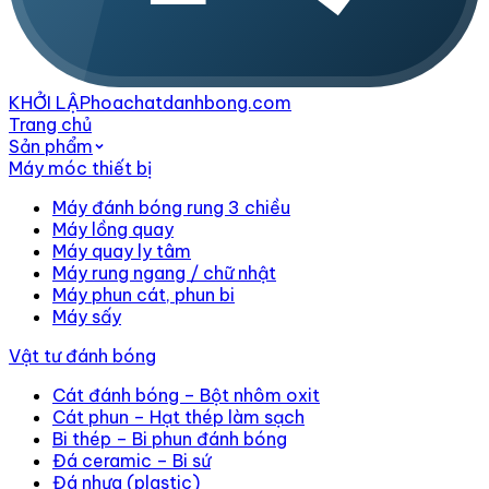
KHỞI LẬP
hoachatdanhbong.com
Trang chủ
Sản phẩm
Máy móc thiết bị
Máy đánh bóng rung 3 chiều
Máy lồng quay
Máy quay ly tâm
Máy rung ngang / chữ nhật
Máy phun cát, phun bi
Máy sấy
Vật tư đánh bóng
Cát đánh bóng – Bột nhôm oxit
Cát phun – Hạt thép làm sạch
Bi thép – Bi phun đánh bóng
Đá ceramic – Bi sứ
Đá nhựa (plastic)