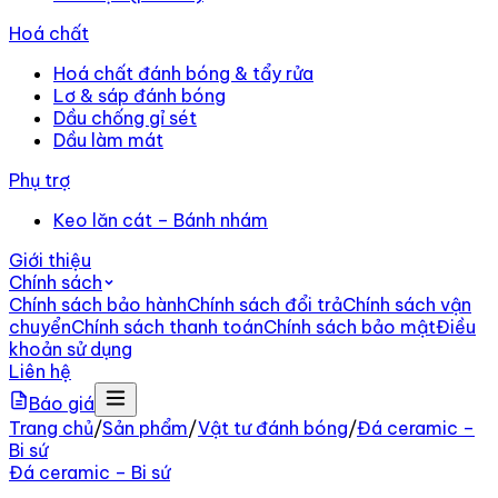
Hoá chất
Hoá chất đánh bóng & tẩy rửa
Lơ & sáp đánh bóng
Dầu chống gỉ sét
Dầu làm mát
Phụ trợ
Keo lăn cát – Bánh nhám
Giới thiệu
Chính sách
Chính sách bảo hành
Chính sách đổi trả
Chính sách vận
chuyển
Chính sách thanh toán
Chính sách bảo mật
Điều
khoản sử dụng
Liên hệ
Báo giá
Trang chủ
/
Sản phẩm
/
Vật tư đánh bóng
/
Đá ceramic –
Bi sứ
Đá ceramic – Bi sứ