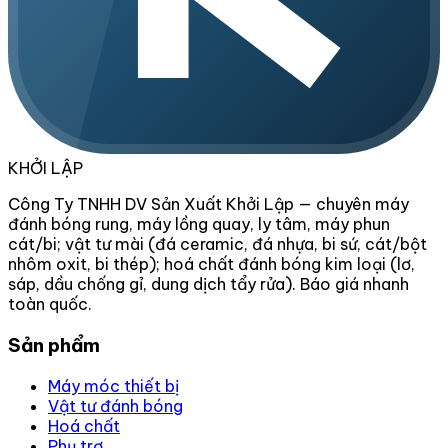
KHỞI LẬP
Công Ty TNHH DV Sản Xuất Khởi Lập — chuyên máy
đánh bóng rung, máy lồng quay, ly tâm, máy phun
cát/bi; vật tư mài (đá ceramic, đá nhựa, bi sứ, cát/bột
nhôm oxit, bi thép); hoá chất đánh bóng kim loại (lơ,
sáp, dầu chống gỉ, dung dịch tẩy rửa). Báo giá nhanh
toàn quốc.
Sản phẩm
Máy móc thiết bị
Vật tư đánh bóng
Hoá chất
Phụ trợ